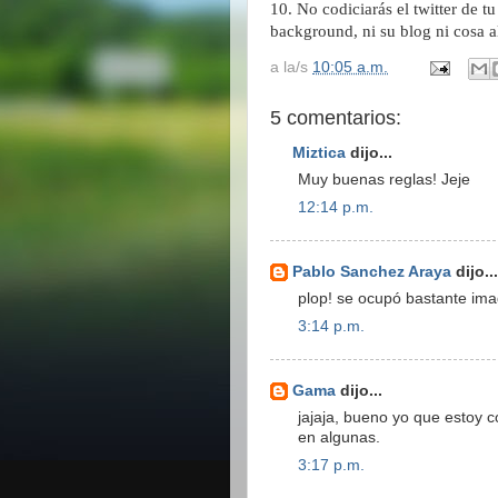
10. No codiciar
á
s el twitter de t
background, ni su blog ni cosa a
a la/s
10:05 a.m.
5 comentarios:
Miztica
dijo...
Muy buenas reglas! Jeje
12:14 p.m.
Pablo Sanchez Araya
dijo...
plop! se ocupó bastante im
3:14 p.m.
Gama
dijo...
jajaja, bueno yo que estoy 
en algunas.
3:17 p.m.