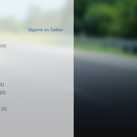
Sigame en Twitter
LOG
(1)
e
(2)
e
(1)