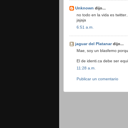
Unknown
dijo...
no todo en la vida es twitter..
jajaja
6:51 a.m.
jaguar del Platanar
dijo...
Mae, soy un blasfemo porqu
El de identi.ca debe ser equi
11:28 a.m.
Publicar un comentario