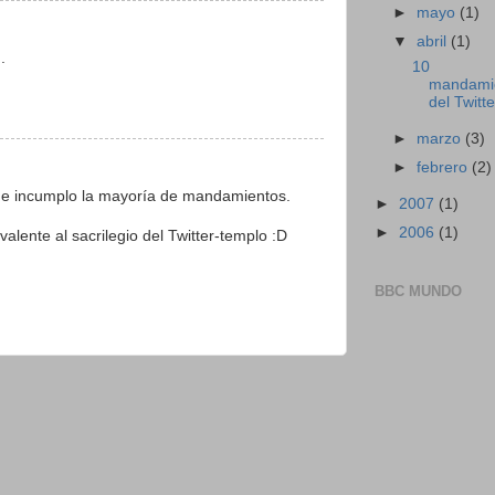
►
mayo
(1)
▼
abril
(1)
.
10
mandami
del Twitte
►
marzo
(3)
►
febrero
(2)
e incumplo la mayoría de mandamientos.
►
2007
(1)
►
2006
(1)
valente al sacrilegio del Twitter-templo :D
BBC MUNDO