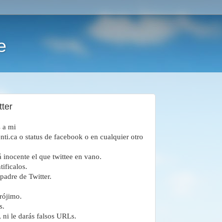
e
ter
s a mi
nti.ca o status de facebook o en cualquier otro
 inocente el que twittee en vano.
tificalos.
padre de Twitter.
prójimo.
s.
 ni le dar
á
s falsos URLs.