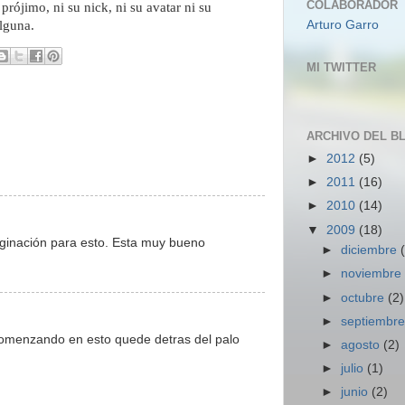
COLABORADOR
u prójimo, ni su nick, ni su avatar ni su
lguna.
Arturo Garro
MI TWITTER
ARCHIVO DEL B
►
2012
(5)
►
2011
(16)
►
2010
(14)
▼
2009
(18)
aginación para esto. Esta muy bueno
►
diciembre
►
noviembr
►
octubre
(2)
►
septiembr
comenzando en esto quede detras del palo
►
agosto
(2)
►
julio
(1)
►
junio
(2)