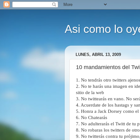
Asi como lo oy
LUNES, ABRIL 13, 2009
10 mandamientos del Twit
1. No tendr
á
s otro twitters ajeno
2. No te harás una imagen en ide
sitio de la web
3. No twittearás en vano. No será
4. Acuerdate de los hastags y san
5. Honra a Jack Dorsey como el 
6. No Chatear
á
s
7. No adulterar
á
s el Twitt de tu 
8. No robaras los twitters de otro
9. No twitter
á
s contra tu prójimo,