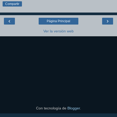
Compartir
‹
›
Página Principal
Ver la versión web
Con tecnología de
Blogger
.