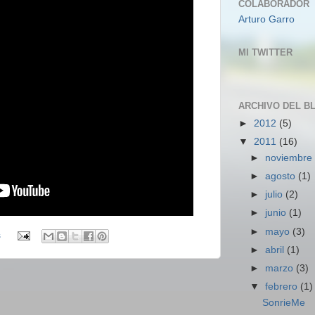
COLABORADOR
Arturo Garro
MI TWITTER
ARCHIVO DEL B
►
2012
(5)
▼
2011
(16)
►
noviembr
►
agosto
(1)
►
julio
(2)
►
junio
(1)
►
mayo
(3)
s
►
abril
(1)
►
marzo
(3)
▼
febrero
(1)
SonrieMe