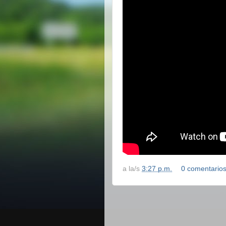
a la/s
3:27 p.m.
0 comentario